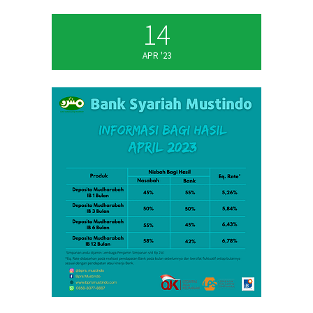
14
APR '23