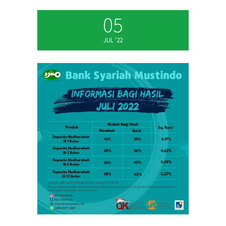
05
JUL '22